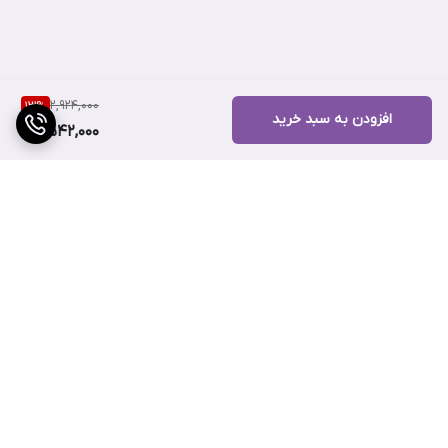
۱. Willow Bark Water
( التیام التهابات پوستی، کنترل ترشح سبوم )
2,924,000
13
%
افزودن به سبد خرید
2,542,000
۲. Betaine Salicylate
( پاکسازی منافذ، آنتی باکتریال )
۳. Niacinamide
( روشن‌کننده پوست، ضدجوش، قابض منافذ، ضدچروک )
برگشت به بالا
۴. ۴% BHA
( پاک‌کننده عمقی منافذ، ضدجوش، آنتی‌باکتریال، قابض منافذ )