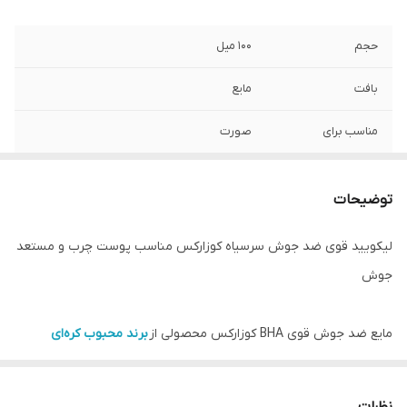
حجم
۱۰۰ میل
بافت
مایع
مناسب برای
صورت
تاریخ انقضا
2027
توضیحات
مواد تشکیل دهنده
اسید لایه بردار (AHA-BHA)
اصلی
لیکویید قوی ضد جوش سرسیاه کوزارکس مناسب پوست چرب و مستعد
جوش
نوع پوست
پوست چرب و مستعد جوش
کارکرد
آبرسان صورت, درمان جوش سر سیاه
مایع ضد جوش قوی BHA کوزارکس محصولی از
برند محبوب کره‌ای
CosRx
بوده که برای افرادی با پوست چرب و مستعد جوش مناسب است.
جنسیت
آقایان, خانم‌ها
این محصول اثربخشی فوری و تضمینی دارد و در عین حال بسیار ملایم