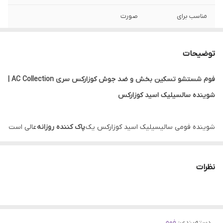
مناسب برای
صورت
تاریخ انقضا
2026
توضیحات
ساخت
کره جنوبی
فوم شستشو تسکین بخش و ضد جوش کوزارکس سری AC Collection |
جنسیت
آقایان, خانم‌ها
شوینده سالسیلیک اسید کوزارکس
کارکرد
تنظیم چربی پوست, ضد جوش, ضد قرمزی و
التهاب, لایه بردار
شوینده فومی سالیسیلیک اسید کوزارکس یک
پاک کننده روزانه
عالی است
که نه‌تنها با جوش‌های صورت مبارزه می‌کند بلکه پوست آسیب دیده را
مواد تشکیل دهنده
سالیسیلیک اسید
اصلی
نیز التیام می‌بخشد.
نظرات
ویژگی
بدون پارابن, بدون تست حیوانی
این شوینده فومی با کمپلکس منحصر به فرد سنتلا آسیاتیکا فرموله
شده است که مزایایی از جمله تسکین، تقویت سد پوست و حفظ تعادل
دسته‌بندی
:
فوم
پوست را به همراه دارد.