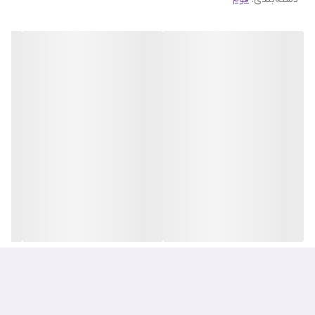
اسید سالیسیلیک نیز در فوم شوینده کوزارکس به‌آرامی سلول‌های مرده و
چربی اضافی پوست را از بین می‌برد تا پوستی شفاف، شاداب و پاکیزه به
شما هدیه دهد.
مهم‌ترین ترکیبات فوم شستشو AC Calming
کوزارکس
کمپلکس سنتلا آسیاتیکا: درمان آکنه و کمک به ترمیم و بازسازی سد