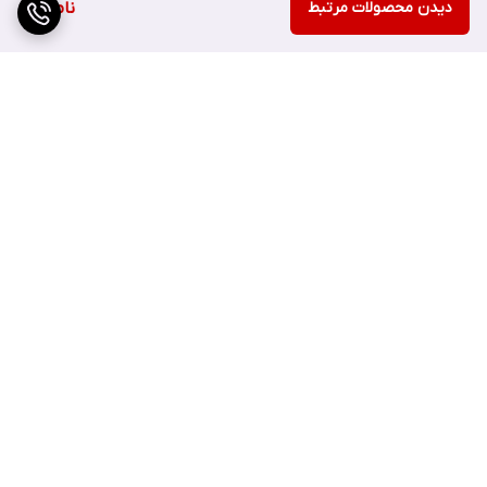
دیدن محصولات مرتبط
ناموجود
فوم شوینده سنتلا و سالسیلیک اسید کوزارکس
چه خواصی داره؟
برگشت به بالا
این فوم شوینده حاوی کمپلکس
centellAC-Rx
هست. این
فرمولاسیون نه تنها
آکنه
رو درمان میکنه؛ بلکه، کمک میکنه تا پوست
بدون تحریک،
ترمیم
بشه. فرمولاسیون تسکین دهنده و التیام بخش
استفاده شده در این شوینده از Cosrx شامل
3 تا ترکیب ترمیم
ارسال ویژه
پشتیبانی ۲۴ ساعته
کننده
هست (مادکاسیک اسید، آسیاتیکوساید و آسیاتیک اسید) که
به
تقویت سد دفاعی پوست
کمک زیادی میکنن.