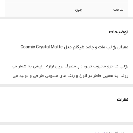
ساخت
چین
مناسب برای
آرایش لب
توضیحات
تاریخ انقضا
2026
معرفی رژ لب مات و جامد شیگلم مدل Cosmic Crystal Matte
جنسیت
خانم‌ها
رنج سنی
بزرگسالان, نوجوانان, جوان, میانسال
رژلب ها جزو محبوب ترین و پرمصرف ترین لوازم ارایشی به شمار می
روند. به همین خاطر در انواع و رنگ های متنوعی طراحی و تولید می
ویژگی
استفاده روزانه
شوند. این محصولات جذاب باعث زیبا و شاداب نشان دادن صورت شما
خواهند شد.
نظرات
یکی از رژلب های بسیار عالی که به معنای واقعی کلمه غنی و باداوم
است، رژلب جامد کریستال مات Sheglam می باشد. این رژلب که برای
دسته‌بندی
:
رژ لب
ماندگاری شبانه روزی ساخته شده است، تغییر دهنده روتین آرایش شما