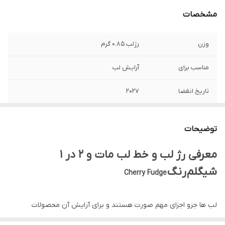
مشخصات
وزن
رژلب 0.85 گرم
مناسب برای
آرایش لب
تاریخ انقضا
2027
نوع پوست
انواع پوست
توضیحات
ساخت
چین
معرفی رژ لب و خط لب مات و 2 در 1
کارایی
استفاده آسان و دقیق، طراحی دو طرفه، همراه با
شیگلم رنگ
Cherry Fudge
پیگمنت رنگ زیاد و دوام طولانی
لب ها جزو اجزای مهم صورت هستند و برای آرایش آن محصولات
متنوعی ساخته شده است. رژ لب و خط لب دو طرفه مات برند Sheglam