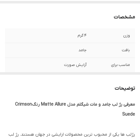
مشخصات
وزن
۴ گرم
بافت
جامد
مناسب برای
آرایش صورت
ساخت
چین
توضیحات
جنسیت
خانم‌ها
معرفی رژ لب جامد و مات شیگلم مدل Matte Allure رنگ Crimson
رنج سنی
بزرگسالان, نوجوانان, جوان, میانسال
Suede
تاریخ انقضا
2026
رژلب ها یکی از محبوب ترین محصولات ارایشی در جهان هستند. رژ لب
ویژگی
ماندگاری بالا ، بافت نرم و مخملی ، بدون