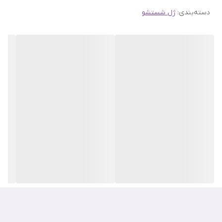
کننده، کنترل چربی، ضد حساسیت و التهاب،
دسته‌بندی
:
ژل شستشو
شوینده کره‌ای، پوستی فوق‌العاده صاف و مرطوب داشته باشید.
نرم کننده، تغذیه کننده