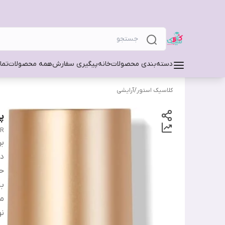
دسته‌بندی محصولات
خانه
پیگیری سفارش
همه محصولات
تما
کلاسیک استور
/
آرایشی
پ
ER
بر
دس
ح
ب
من
ن