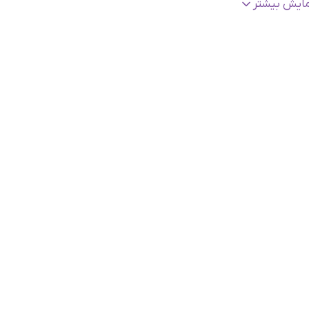
نج سنی
:
همه افراد
مایش بیشتر
اخت
:
چین
رکرد
:
آرایش
ژگی
:
استفاده روزانه, بدون الکل, بدون پارابن, بدون تست حیوانی, بدو
سیلیکون, بدون گلوتن