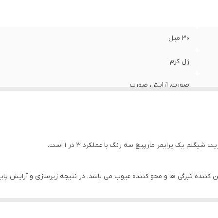
30 میل
ژل کرم
صورت, آرایش صورت
انواع پوست
همه افراد
لم یک پرایمر مارپیچ سه رنگ با عملکرد 3 در 1 است.
چین
ده تیرگی ها و محو کننده عیوب می باشد. در نتیجه زیرسازی و آرایش پایه شم
آرایش
 را برایتان به ارمغان می آورد.
استفاده روزانه, بدون الکل, بدون پارابن, بدون تست حیوانی, بدون