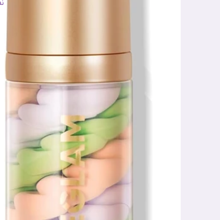
ر
ن
س
کا
وی