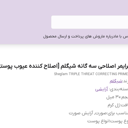
س با ما
درباره ما
روش های پرداخت و ارسال محصول
رایمر اصلاحی سه گانه شیگلم [اصلاح کننده عیوب پوستی
Sheglam TRIPLE THREAT CORRECTING PRIM
ند:
شیگلم
ته‌بندی
:
آرایشی
جم
:
30 میل
افت
:
ژل کرم
اسب برای
:
صورت, آرایش صورت
وع پوست
:
انواع پوست