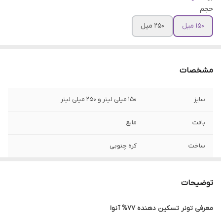
حجم
150 میل
250 میل
مشخصات
سایز
150 میلی لیتر و 250 میلی لیتر
بافت
مایع
ساخت
کره چنوبی
تاریخ انقضا
2028/08
توضیحات
نوع پوست
انواع پوست بخصوص پوست های کم آب،
حساس، تحریک شده و مستعد آکنه
معرفی تونر تسکین دهنده 77% آنوا