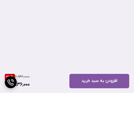
خواص ضد التهاب و تسکین دهنده می باشد.این تونر موثر با متعادل
کزدن PH و رطوبت ، پوست را سالم و شاداب می کند.
تونر تسکین دهنده آنوا با از بین بردن جوش،جای جوش،قرمزی و
التهابات پوست شما را صاف و شیشه می کند و آن را برای جذب سرم‌ ها،
آمپول‌ ها و مرطوب‌کننده‌ ها آماده می کند.این تونر با تقویت سد دفاعی
پوست موجب نرم و لطیف تر شدن نیز می شود.
2,942,000
37
%
افزودن به سبد خرید
1,836,000
تونر کره ای هارت لیف آنوا فاقد مواد شیمیایی و مضر است و اغلب
ترکیبات آن از گیاهان مفیدی همچون سنتلا آسیاتیکا و بابونه تشکیل
شده که با خاصیت ترمیم و تسکین دهندگی شان شناخته می شوند.
anua heartleaf 77 soothing toner کره ای یکی از پر فروش ترین تونر
های وبسایت معروف آمازون است که نشان از کیفیت بالای آن