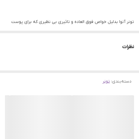
مناسب برای
صورت
اصالت کالا
اورجینال با تضمین اصالت
تونر آنوا بدلیل خواص فوق العاده و تاثیری بی نظیری که برای پوست
دارد تبدیل به محبوب ترین تونر پوستی بازار شده است. تونر آنوا 77 یک
ویژگی
آبرسان، ترمیم کننده، ضد التهاب و قرمزی،
تقویت کننده، تسکین دهنده، آنتی اکسیدان،
تونر کاملا گیاهی که حاوی 77 درصد عصاره هارتلیف که یک گیاه ضد
جوانساز، روشن کننده، کنترل منافذ، ضد جوش
نظرات
التهاب و قرمزی، تسکین دهنده و رطوبت رسان پوست است.
جنسیت
زنانه، مردانه
یکی از مهمترین محصولات ضروری بعد از شستشوی پوست
تونر
است
دسته‌بندی
:
تونر
چون بعد از شستشو پوست رطوبت و تعادل خود را از دست می دهد و
بعضی از شوینده ها پوست را عمیقا پاکسازی نمی کنند و بقایای از
آلودگی ها در منافذ پوست گیر می افتد و عدم پاکسازی آن ها به مرور
باعث مشکلات زیادی از جمله منافذ باز، جوش و آکنه می شود بنابراین
استفاده از تونر بعد از شوینده ها بسیار ضروری است.