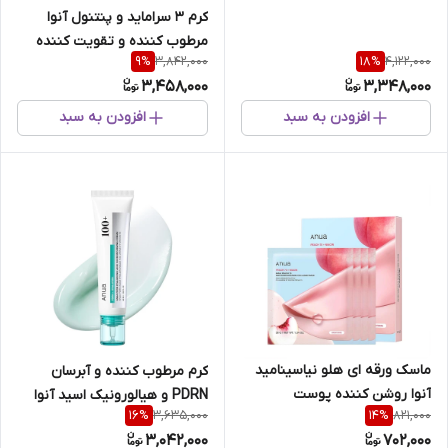
کرم 3 سراماید و پنتنول آنوا
مرطوب کننده و تقویت کننده
3,842,000
4,122,000
9
%
18
%
سد دفاعی پوست
3,458,000
3,348,000
افزودن به سبد
افزودن به سبد
ماسک ورقه ای هلو نیاسینامید
کرم مرطوب کننده و آبرسان
آنوا روشن کننده پوست
PDRN و هیالورونیک اسید آنوا
3,635,000
821,000
16
%
14
%
3,042,000
702,000