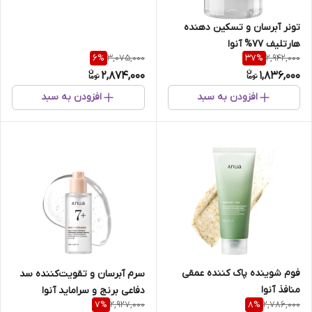
تونر آبرسان و تسکین دهنده
هارتلیف 77% آنوا
3,075,000
2,942,000
6
%
37
%
2,874,000
1,836,000
افزودن به سبد
افزودن به سبد
فوم شوینده پاک کننده عمقی
سرم آبرسان و تقویت‌کننده سد
منافذ آنوا
دفاعی برنج و سراماید آنوا
2,927,000
2,786,000
7
%
8
%