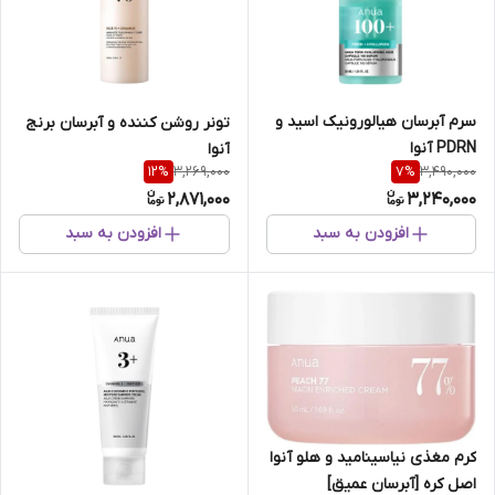
سرم آبرسان هیالورونیک اسید و
تونر روشن کننده و آبرسان برنج
PDRN آنوا
آنوا
3,269,000
3,490,000
12
%
7
%
2,871,000
3,240,000
افزودن به سبد
افزودن به سبد
کرم مغذی نیاسینامید و هلو آنوا
اصل کره [آبرسان عمیق]