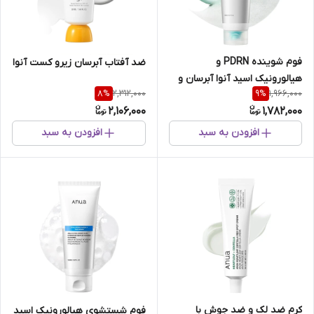
فوم شوینده PDRN و
ضد آفتاب آبرسان زیرو کست آنوا
هیالورونیک اسید آنوا آبرسان و
2,312,000
1,966,000
8
%
9
%
تقویت سد دفاعی پوست
2,106,000
1,782,000
افزودن به سبد
افزودن به سبد
کرم ضد لک و ضد جوش با
فوم شستشوی هیالورونیک اسید