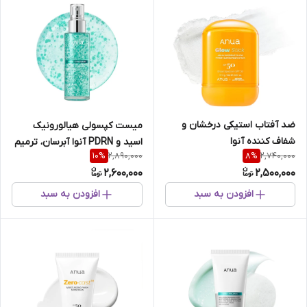
ضد آفتاب استیکی درخشان و
میست کپسولی هیالورونیک
شفاف کننده آنوا
اسید و PDRN آنوا آبرسان، ترمیم
2,890,000
2,740,000
10
%
8
%
کننده و جوانساز پوست
2,600,000
2,500,000
افزودن به سبد
افزودن به سبد