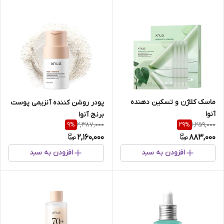
ماسک کلاژن و تسکین دهنده
پودر روشن کننده آنزیمی پوست
آنوا
برنج آنوا
2,387,000
1,259,000
9
%
29
%
2,160,000
883,000
افزودن به سبد
افزودن به سبد