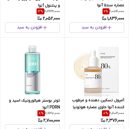
عصاره سنتلا آنوا
و پنتنول آنوا
2,333,000
2,074,000
12
%
11
%
2,052,000
1,836,000
افزودن به سبد
افزودن به سبد
آمپول تسکین دهنده و مرطوب
تونر بوستر هیالورونیک اسید و
کننده آنوا حاوی عصاره هوتونیا
PDRN آنوا
2,937,000
2,603,000
8
%
8
%
کوردتا
2,700,000
2,376,000