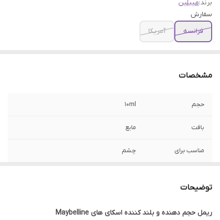
برند:
میبلین
سفارش
فرانسه
آمریکا
مشخصات
حجم
10ml
بافت
مایع
مناسب برای
چشم
جنسیت
زنانه
توضیحات
ساخت
ایتالیا
ریمل حجم دهنده و بلند کننده اسکای های Maybelline
کارکرد
بلند کننده, حجم دهنده