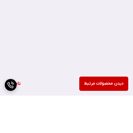
به افزایش طول مژه کمک می‌کنند. بافت مایع ریمل کاملا سبک است و
باعث سنگین شدن مژه‌ها و خم شدنشان به سمت پایین نمی‌شود. این
ریمل اورجینال، برای چشم‌های حساس و دارندگان لنزهای تماسی نیز قابل
استفاده است. زیرا از نظر بروز آلرژی و مشکلات متداول دیگر، توسط
چشم پزشک آزمایش و تایید شده است. بنابراین با خیال راحت و بدون
نگرانی از تهدیدشدن سلامت چشم‌هایتان، از آن استفاده کنید.
دیدن محصولات مرتبط
ناموجود