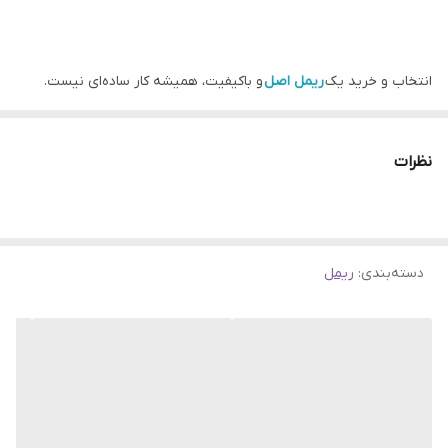
رنگ
مشکی
انتخاب و خرید یک
ریمل اصل
و باکیفیت، همیشه کار ساده‌ای نیست.
ویژگی
24 ساعته، فاقد پارابن، فاقد تست حیوانی،
تنوع بالا و ادعاهای گیج کننده‌ی کمپانی‌های سازنده لوازم آرایشی، گاهی
ماندگاری بالا، بدون ریزش
اوقات همه‌ی ما را در انتخاب سردرگم می‌کنند.
نظرات
اصالت کلا
اصلی
پس بهتر است برای اینکه پاسخی قانع کننده به تردیدهای خود بدهیم،
به دنبال برندهای معتبر سازنده ریمل، تجریبات مصرف‌کنندگان و
دسته‌بندی
:
ریمل
نقدهای خریداران باشیم. ریمل اسکای های Sky High میبلین یکی از
بهترین ریمل‌هایی است که می‌توان از این برند آمریکایی نام برد.