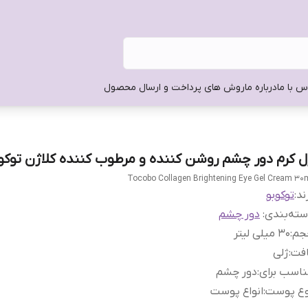
س با ما
درباره ما
روش های پرداخت و ارسال محصول
ل کرم دور چشم روشن کننده و مرطوب کننده کلاژن توکو
Tocobo Collagen Brightening Eye Gel Cream 30
ند:
توکوبو
ته‌بندی
:
دور چشم
جم
:
30 میلی لیتر
افت
:
ژلی
اسب برای
:
دور چشم
وع پوست
:
انواع پوست