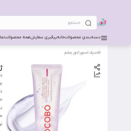
دسته‌بندی محصولات
خانه
پیگیری سفارش
همه محصولات
تما
کلاسیک استور
/
دور چشم
ژ
ml
بر
دس
ح
ب
من
ن