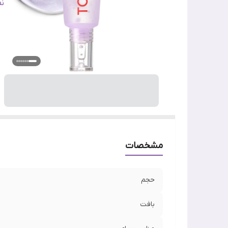
س
ن
تا
ج
اص
وی
مشخصات
حجم
بافت