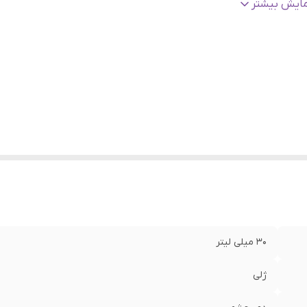
اخت
:
کره جنوبی
مایش بیشتر
ریخ انقضا
:
2027
نسیت
:
زنانه، مردانه
الت کلا
:
اصلی
ژگی
:
آبرسان، مرطوب کننده، تقویت کننده، تغذیه کننده، ترمیم کننده
و چروک، ضد پیری، ضد تیرگی، ضد لک، ضد حساسیت، وگان
30 میلی لیتر
ژلی