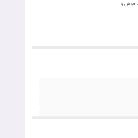
 جوش و
رمان
سیدان،
 آکنه