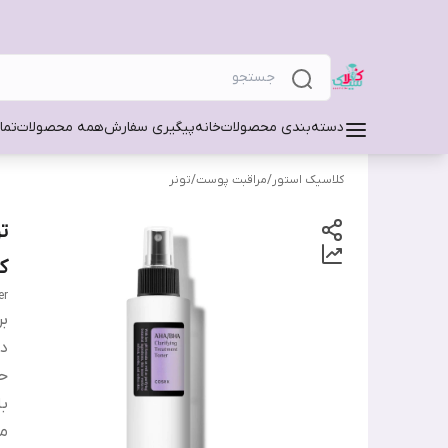
دسته‌بندی محصولات
خانه
پیگیری سفارش
همه محصولات
تما
کلاسیک استور
/
مراقبت پوست
/
تونر
ک
er
بر
دس
ح
ب
من