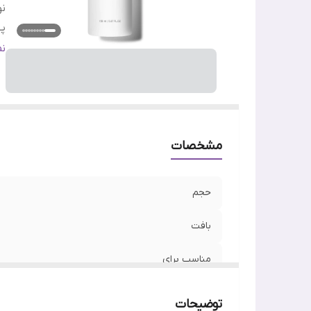
نو
پ
مو
ن
ج
تا
س
اص
وی
مشخصات
حجم
بافت
مناسب برای
نوع پوست
توضیحات