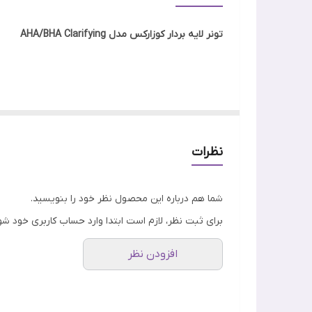
مواد تشکیل دهنده اصلی
تونر لایه بردار کوزارکس مدل AHA/BHA Clarifying
جنسیت
تاریخ انقضا
تونر لایه بردار و آبرسان پوست کلریفایینگ حاوی آ اچ آ و
ساخت
BHA فرموله شده که پوست را به آرامی لایه برداری می کند. همچنین میلیا و جوش های سر سیاه و سرسفید صورت را از بین می برد.
اصالت کالا
نظرات
تونر لایه بردار و شفاف کننده آ اچ آ و بی اچ آ کلریفایین
ویژگی
سطح بالایی از رطوبت در پوست کمک می کند.
شما هم درباره این محصول نظر خود را بنویسید.
برای ثبت نظر، لازم است ابتدا وارد حساب کاربری خود شو
افزودن نظر