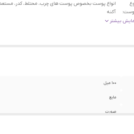
ع
انواع پوست بخصوص پوست های چرب، محتلط، کدر، مستعد
وست
:
آکنه
اد تشکیل دهنده اصلی
:
سالیسیلیک اسید
مایش بیشتر
نسیت
:
آقایان, خانم‌ها
ریخ انقضا
:
2027/06
اخت
:
کره جنوبی
الت کالا
:
اصلی
ژگی
:
لایه بردار ملایم، روشن کننده، درمان کننده، ضد جوش، ضد لک، د
آکنه، کنترل چربی و منافذ پوست، آبرسان، ضد حساسیت، آنتی اک
ضد قرمزی
۱0۰ میل
مایع
صورت
انواع پوست بخصوص پوست های چرب، محتلط، کدر، مستعد جوش و