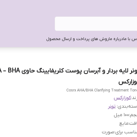
س با ما
درباره ما
روش های پرداخت و ارسال محصول
تونر لایه بردار و آبرسان پوست کلریفا
وزارکس
Cosrx AHA/BHA Clarifying Treatment Ton
ند:
کوزارکس
ته‌بندی
:
تونر
جم
:
۱0۰ میل
افت
:
مایع
اسب برای
:
صورت