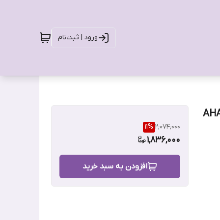
ورود | ثبت‌نام
یینگ حاوی AHA – BHA
11
%
2,074,000
1,836,000
افزودن به سبد خرید