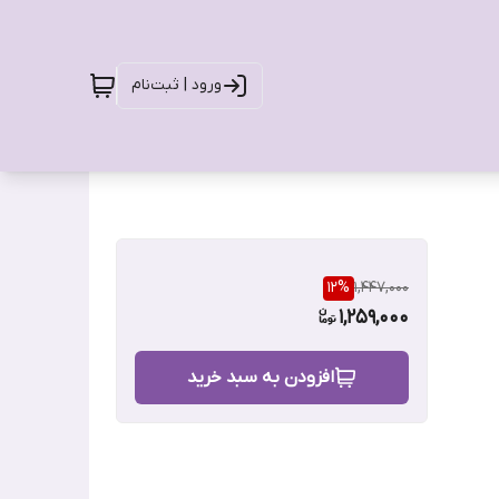
ورود | ثبت‌نام
12
%
1,447,000
1,259,000
افزودن به سبد خرید