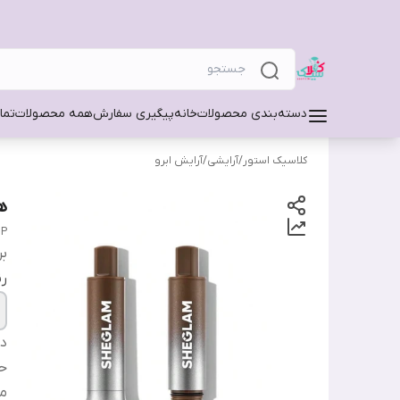
دسته‌بندی محصولات
خانه
پیگیری سفارش
همه محصولات
تما
کلاسیک استور
/
آرایشی
/
آرایش ابرو
ه
IP
بر
ر
دس
ح
من