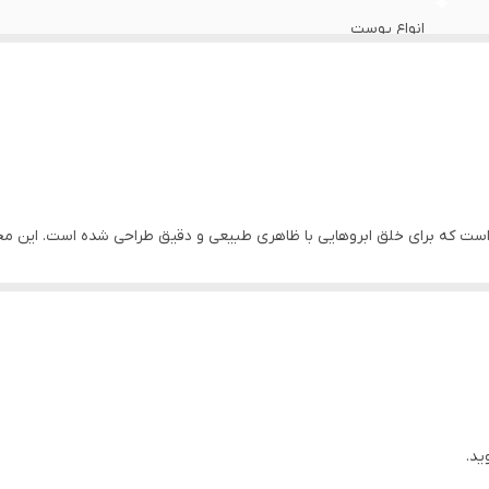
انواع پوست
چین
اپلیکاتوردار
طراحی شده برای ایجاد ضربات مویی واقع گرایانه و اثر میکروبلیدینگ
شور ابرو شیگلم ، یک محصول نوآورانه از SHEGLAM است که برای خلق ابروهایی با ظاهری طبیعی و دقیق طر
اصلی
گ با ضربات مویی واقعگرایانه ایجاد کنند. این ترکیب نوآورانه به شما امکان 
ید.