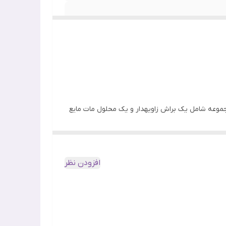
 بدون نیاز به انجام میکروبلیدینگ واقعی
احی شده است. این مجموعه شامل یک براش زاویهدار و یک محلول مات مایع
می دهد تا ابروهایی کمپشت را پر کنید یا ظاهری کاملاً
افزودن نظر