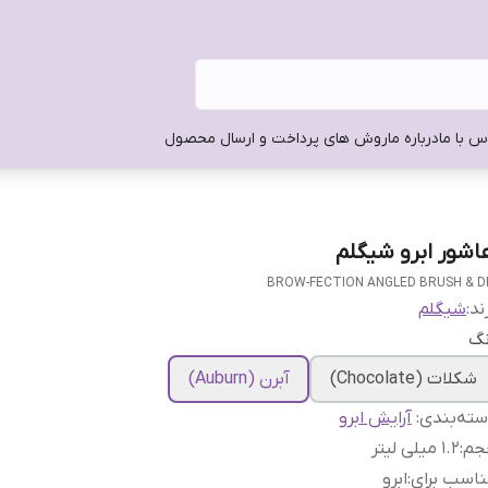
س با ما
درباره ما
روش های پرداخت و ارسال محصول
اشور ابرو شیگلم
BROW-FECTION ANGLED BRUSH & D
ند:
شیگلم
نگ
شکلات (Chocolate)
آبرن (Auburn)
ته‌بندی
:
آرایش ابرو
جم
:
1.2 میلی لیتر
اسب برای
:
ابرو