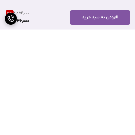
✔ پوست نرمال
2,852,000
7
%
افزودن به سبد خرید
✔ پوست چرب
2,646,000
✔ پوست ترکیبی
✔ پوست خشک
✔ پوست حساس
عوارض استفاده از سرم آلفا آربوتین اوردینری چیست؟
تا کنون گزارش خاصی از عوارض این سرم دریافت نشده است و تقریباً
برگشت به بالا
تمام کسانیکه که برای یکبار هم که شده از نسخه اصل این سرم استفاده
کرده‌اند، تاثیرات فوق‌العاده آن را مشاهده کرده و از خرید خود رضایت
کامل داشته‌اند.
سرم آلفا آربوتین اوردینری که با نام سرم ضد لک اوردینری نیز در بازار
ارسال ویژه
پشتیبانی ۲۴ ساعته
شناخته می‌شود، بدون هیچگونه ماده مضر و حساسیت‌زایی تولید شده