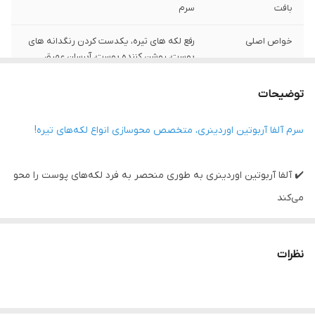
بافت
سرم
خواص اصلی
رفع لکه های تیره، یکدست کردن رنگدانه های
پوست، روشن کننده پوست، آبرسان عمیق
ساخت
کانادا
توضیحات
اصالت کلا
%100 اورجینال
سرم آلفا آربوتین اوردینری، متخصص محوسازی انواع لکه‌های تیره!
حجم
30 میل
✔️ آلفا آربوتین اوردینری به طوری منحصر به فرد لکه‌های پوست را محو
می‌کند
✔️ این محصول فوق‌العاده پوست را به طور ویژه‌ای روشن و شفاف
می‌کند
نظرات
✔️ این سرم حاوی هیالورونیک اسید تقویت شده است که یک آبرسان
عالی محسوب می‌شود
✔️ سرم آلفا آربوتین اوردینری رنگدانه‌های پوست را کاملاً یکنواخت