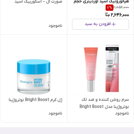
هیالورونیک اسید اوردینری حجم
صورت ال – آسکوربیک اسید
2,852,000
7
%
30 میل ضد لک، آبرسان و روشن
اوردینری
2,646,000
کننده پوست
افزودن به سبد
ناموجود
سرم روشن کننده و ضد لک
ژل کرم Bright Boost نوتروژینا
نوتروژینا مدل Bright Boost
ناموجود
ناموجود