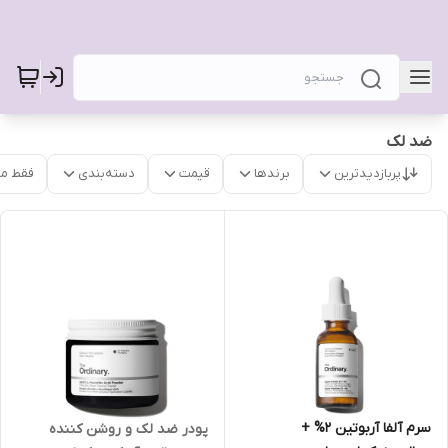
ضد لک
پربازدیدترین
برندها
قیمت
دسته‌بندی
فقط م
سرم آلفا آربوتین 2% +
پودر ضد لک و روشن کننده