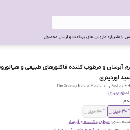
س با ما
درباره ما
روش های پرداخت و ارسال محصول
رم آبرسان و مرطوب کننده فاکتورهای طبیعی و هیالورو
سید اوردینری
The Ordinary Natural Moisturizing Factors + 
ند:
اوردینری
جم
30 میل
100 میل
ته‌بندی
:
مرطوب کننده و آبرسان