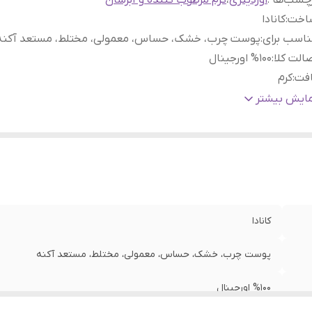
چسب‌ها :
اوردینری
،
کرم مرطوب کننده و آبرسان
اخت
:
کانادا
اسب برای
:
پوست چرب، خشک، حساس، معمولی، مختلط، مستعد آکنه
الت کلا
:
%100 اورجینال
افت
:
کرم
واص
رفع خشکی پوست، آبرسانی، مرطوب کنندگی، ترمیم کننده پو
مایش بیشتر
صلی
:
تسکین دهنده پوست
کانادا
پوست چرب، خشک، حساس، معمولی، مختلط، مستعد آکنه
%100 اورجینال