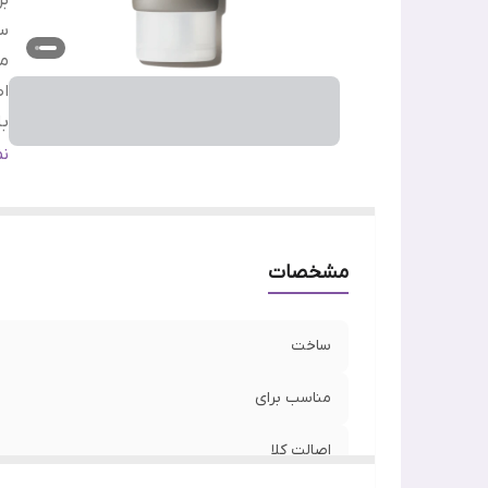
بر
س
من
اص
ب
خ
ن
ا
مشخصات
ساخت
مناسب برای
اصالت کلا