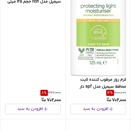
سیمپل مدل rich حجم 125 میلی
لیتر
کرم روز مرطوب کننده لایت
محافظ سیمپل مدل spf دار
767,000
800,000
8
%
12
%
702,000
702,000
افزودن به سبد
افزودن به سبد