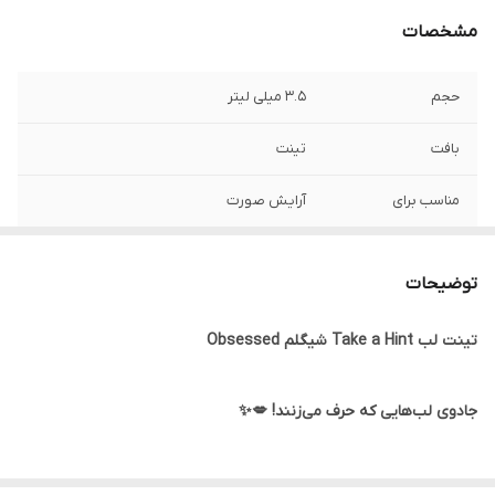
مشخصات
حجم
3.5 میلی لیتر
بافت
تینت
مناسب برای
آرایش صورت
ساخت
چین
توضیحات
جلوه نهایی
براق
تینت لب Take a Hint شیگلم Obsessed
کارکرد
استفاده روزانه, بدون تست حیوانی
جنسیت
آقایان, خانم‌ها, یونی سکس
جادوی لب‌هایی که حرف می‌زنند! 💋✨
رنج سنی
بزرگسالان, کودکان, نوجوانان, جوان, میانسال
راز لب‌های جذاب و خوش‌رنگ
🤫💋