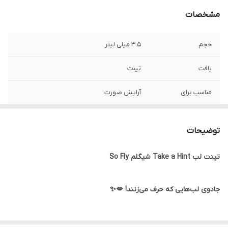
مشخصات
حجم
3.5 میلی لیتر
بافت
تینت
مناسب برای
آرایش صورت
ساخت
چین
توضیحات
جلوه نهایی
براق
تینت لب Take a Hint شیگلم So Fly
کارکرد
استفاده روزانه, بدون تست حیوانی
جنسیت
آقایان, خانم‌ها, یونی سکس
جادوی لب‌هایی که حرف می‌زنند! 💋✨
رنج سنی
بزرگسالان, کودکان, نوجوانان, جوان, میانسال
راز لب‌های جذاب و خوش‌رنگ
🤫💋