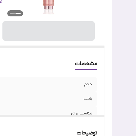
س
ن
تا
ج
وی
اص
مشخصات
حجم
بافت
مناسب برای
نوع پوست
توضیحات