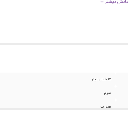
اخت
:
کره جنوبی
مایش بیشتر
ریخ انقضا
:
2027
نسیت
:
زنانه، مردانه
ژگی
:
آبرسان، درخشان کننده، روشن کننده، کلاژن ساز، ضد چروک، جوان
پوست، لایه بردار ملایم پوست، ترمیم کننده
الت کالا
:
اصلی
15 میلی لیتر
سرم
صورت
انواع پوست