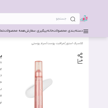
دسته‌بندی محصولات
خانه
پیگیری سفارش
همه محصولات
تما
کلاسیک استور
/
مراقبت پوست
/
سرم پوستی
ب
um
بر
دس
ح
ب
من
ن