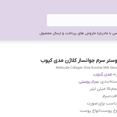
س با ما
درباره ما
روش های پرداخت و ارسال محصول
وستر سرم جوانساز کلاژن مدی کیوب
Medicube Collagen Glow Booster Milk Ser
ند:
مدی کیوب
ته‌بندی
:
سرم پوستی
جم
:
15 میلی لیتر
افت
:
سرم
اسب برای
:
صورت
وع پوست
:
انواع پوست