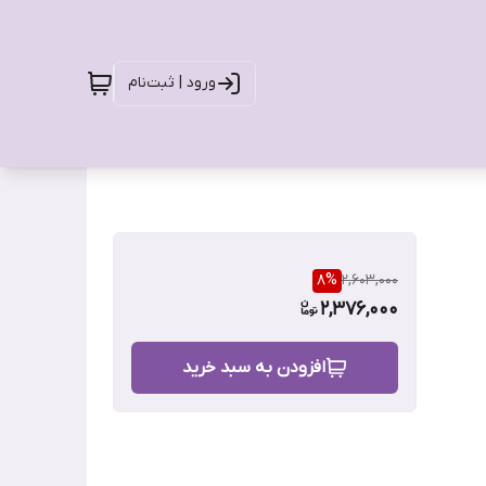
ورود | ثبت‌نام
8
%
2,603,000
2,376,000
افزودن به سبد خرید