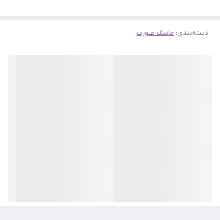
ویتامین C به پوست انرژی بخشیده و شفافیت طبیعی آن را تقویت
می‌کند. هیالورونیک اسید موجود در این ماسک نیز رطوبت پوست را حفظ
دسته‌بندی
:
ماسک صورت
کرده و به آن لطافت و نرمی می‌بخشد.