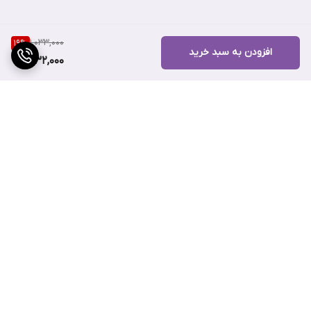
1,033,000
19
%
افزودن به سبد خرید
832,000
برگشت به بالا