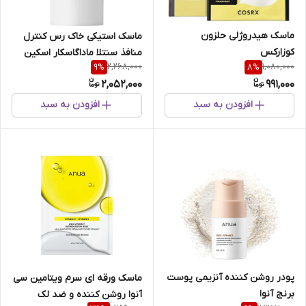
ماسک هیدروژلی حلزون
ماسک استیکی خاک رس کنترل
کوزارکس
منافذ سنتلا ماداگاسکار اسکین
2,268,000
1,080,000
9
%
8
%
1004
2,052,000
991,000
افزودن به سبد
افزودن به سبد
پودر روشن کننده آنزیمی پوست
ماسک ورقه ای سرم ویتامین سی
برنج آنوا
آنوا روشن کننده و ضد لک