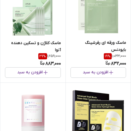
ماسک ورقه ای رفرشینگ
ماسک کلاژن و تسکین دهنده
بایودنس
آنوا
1,259,000
1,033,000
29
%
19
%
883,000
832,000
افزودن به سبد
افزودن به سبد