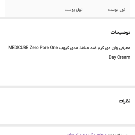
نوع پوست
انواع پوست
ساخت
کره جنوبی
توضیحات
تاریخ انقضا
2027
معرفی وان دی کرم ضد منافذ مدی کیوب MEDICUBE Zero Pore One
جنسیت
زنانه، مردانه
Day Cream
ویژگی
آبرسان، لایه بردار ملایم، روشن کننده، مرطوب
کننده، کنترل چربی و منافذ پوست، تسکین
دهنده
وان دی کرم مرطوب کننده و کنترل کننده منافذ
مدی کیوب
با نوآوری و
اصالت کالا
اصلی
کارایی جدید، علاوه بر کنترل ترشح سبوم، به کمک عصاره فندق جادوگر،
نظرات
سایز منافذ را کاهش داده و ظاهر آن‌ ها را بهبود می‌ بخشد تا بافت
پوست صاف و یکدست شود.
دسته‌بندی
:
مرطوب کننده و آبرسان
در فرمولاسیون این کرم مرطوب‌کننده و ضد جوش، ۰.۱درصد