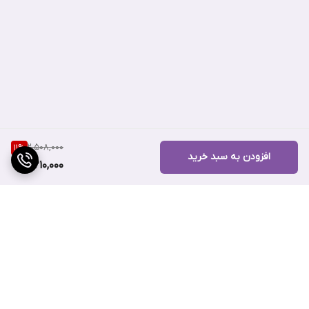
2,508,000
11
%
افزودن به سبد خرید
2,210,000
برگشت به بالا