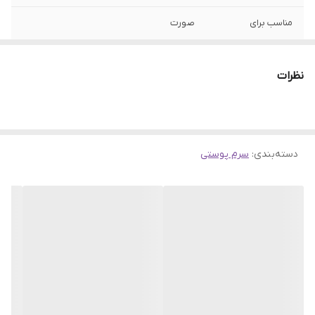
مناسب برای
صورت
مواد تشکیل دهنده
موم زنبور عسل
اصلی
نظرات
ساخت
کره جنوبی
تاریخ انقضا
2027
دسته‌بندی
:
سرم پوستی
نوع پوست
انواع پوست بخصوص پوست های ملتهب، کدر
و دهیدراته، آسیب دیده و دارای جوش
جنسیت
زنانه، مردانه
اصالت کالا
اصلی
ویژگی
آبرسان، مرطوب کننده، ضد جوش و آکنه،
تقویت کننده، ترمیم کننده، تغذیه کننده،