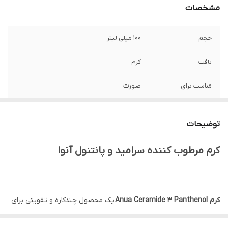
مشخصات
حجم
100 میلی لیتر
بافت
کرم
مناسب برای
صورت
نوع پوست
انواع پوست، پوست های حساس، آسیب دیده،
خشک و دهیدراته
توضیحات
ساخت
کره جنوبی
کرم مرطوب کننده سرامید و پانتنول آنوا
تاریخ انقضا
2028/10
جنسیت
زنانه، مردانه
کرم Anua Ceramide 3 Panthenol
یک محصول چندکاره و تقویتی برای
پوست است که به طور خاص برای ترمیم و تقویت سد دفاعی پوست
ویژگی
آبرسان، تقویت کننده سد دفاعی و رطوبتی
پوست، تسکین دهنده، مرطوب کننده، آنتی