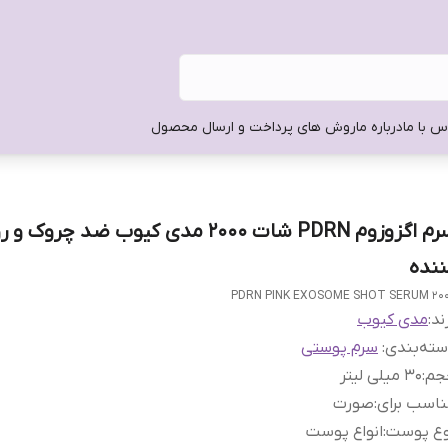
س با ما
درباره ما
روش های پرداخت و ارسال محصول
سرم اگزوزوم PDRN شات 2000 مدی کیوب ضد چرو
ننده
PDRN PINK EXOSOME SHOT SERUM 20
ند:
مدی کیوب
ته‌بندی
:
سرم پوستی
جم
:
30 میلی لیتر
اسب برای
:
صورت
وع پوست
:
انواع پوست