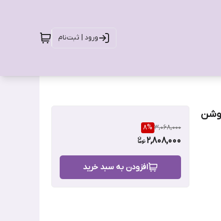
ورود | ثبت‌نام
ک و روشن
8
%
3,068,000
2,808,000
افزودن به سبد خرید