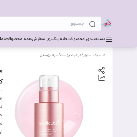
دسته‌بندی محصولات
خانه
پیگیری سفارش
همه محصولات
تما
کلاسیک استور
/
مراقبت پوست
/
سرم پوستی
ک
00
بر
دس
ح
من
ن