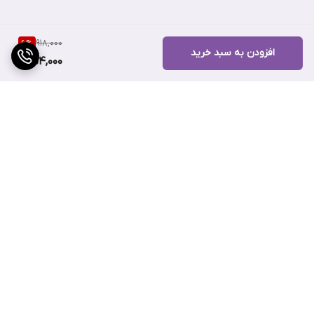
918,000
6
%
افزودن به سبد خرید
854,000
برگشت به بالا