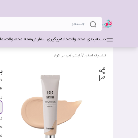
دسته‌بندی محصولات
خانه
پیگیری سفارش
همه محصولات
تما
کلاسیک استور
/
آرایشی
/
بی بی کرم
ب
30
بر
ر
دس
ح
من