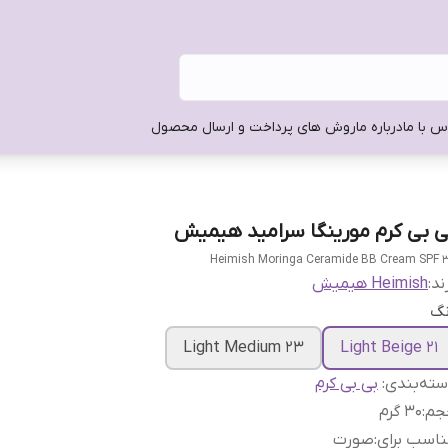
س با ما
درباره ما
روش های پرداخت و ارسال محصول
ی بی کرم مورینگا سرامید هیمیش
Heimish Moringa Ceramide BB Cream SPF 
ند:
Heimish هیمیش
نگ
Light Medium 23
21 Light Beige
ته‌بندی
:
بی بی کرم
جم
:
30 گرم
اسب برای
:
صورت