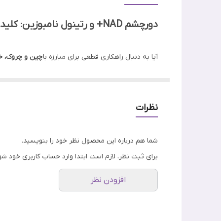
تاریخ انقضا
دورچشم NAD+ و رتینول نامبوزین: کلید نگاهی جوان و شاداب برای همیشه
ویژگی
آیا به دنبال راهکاری قطعی برای مبارزه با
چین و چروک، خ
جنسیت
مراقبت تخصصی است.
دورچشم NAD+ و رتینول نامبوزین (Numbuzin No. 9 NAD+ Retinol Volumetox Eye Cream)
بهره‌گیری از پیشرفته‌ترین ترکیبات و فناوری‌ها، پاسخی 
اصالت کالا
نظرات
شما هم درباره این محصول نظر خود را بنویسید.
برای ثبت نظر، لازم است ابتدا وارد حساب کاربری خود شو
افزودن نظر