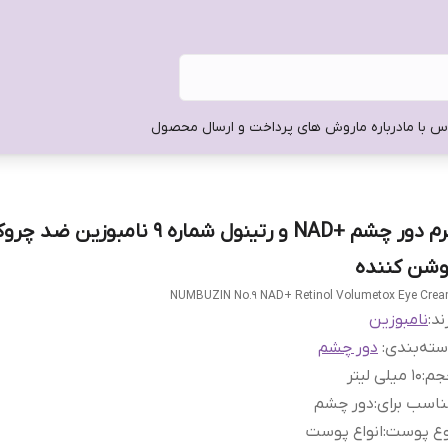
س با ما
درباره ما
روش های پرداخت و ارسال محصول
کرم دور چشم +NAD و رتینول شماره 9 نامبوزین ضد
وشن کننده
NUMBUZIN No.9 NAD+ Retinol Volumetox Eye Cre
ند:
نامبوزین
ته‌بندی
:
دور چشم
جم
:
۱۰ میلی لیتر
اسب برای
:
دور چشم
وع پوست
:
انواع پوست