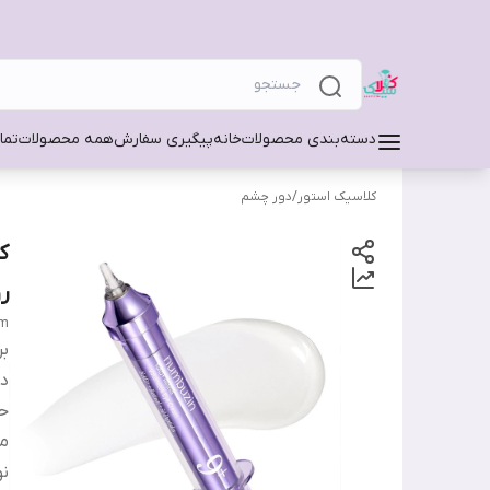
دسته‌بندی محصولات
خانه
پیگیری سفارش
همه محصولات
تما
کلاسیک استور
/
دور چشم
ر
am
بر
دس
ح
من
ن