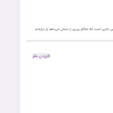
 روش کننده، حجم دهنده، تسکین دهنده، ضد چروک
ایی است که علائم پیری را نشان می‌دهد و نیازمند
ی و پرطرفدار از
برند محبوب Numbuzin
کره جنوبی، با
افزودن نظر