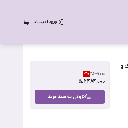
ورود | ثبت‌نام
 چروک و
7
%
2,679,000
2,484,000
افزودن به سبد خرید