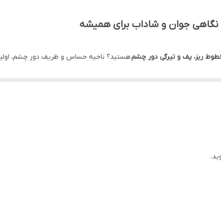
2028/04
آبرسان و مرطوب کننده، تقویت کننده سد دفاعی و رطوبتی پوست،
و جوانساز پوست
طوط ریز، پف و تیرگی دور چشم
هستید؟ ناحیه حساس و ظریف دور چشم، اولین ج
زنانه، مردانه
، محصولی انقلاب
جامع به تمامی این نگرانی‌هاست.
اصلی
ید.