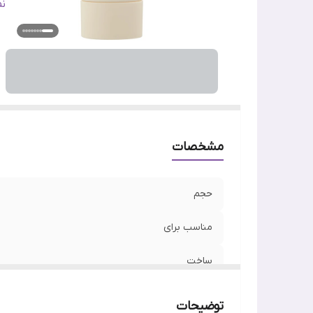
ج
ن
وی
تا
اص
مشخصات
حجم
مناسب برای
ساخت
نوع پوست
توضیحات