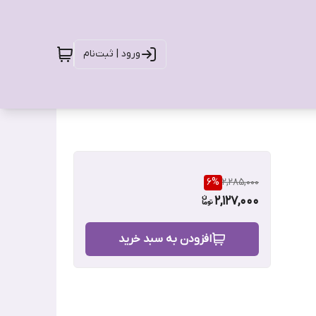
ورود | ثبت‌نام
6
%
2,285,000
2,127,000
افزودن به سبد خرید