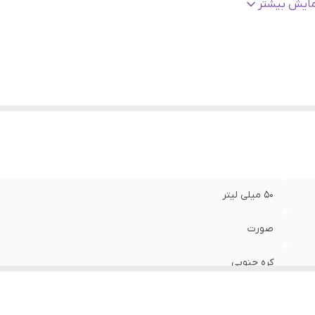
نسیت
:
زنانه، مردانه
مایش بیشتر
ژگی
:
ضدالتهاب و قرمزی، آنتی اکسیدان، آنتی باکتریال، تقویت سد دفا
رطوبتی پوست، ترمیم کننده، مرطوب کننده، وگان، مغذی، نرم کنند
محافظت از پوست
ریخ انقضا
:
2028/02
الت کالا
:
اصلی
50 میلی لیتر
صورت
کره جنوبی
پوست حساس, پوست کم آب, پوست‌ های نرمال تا خشک