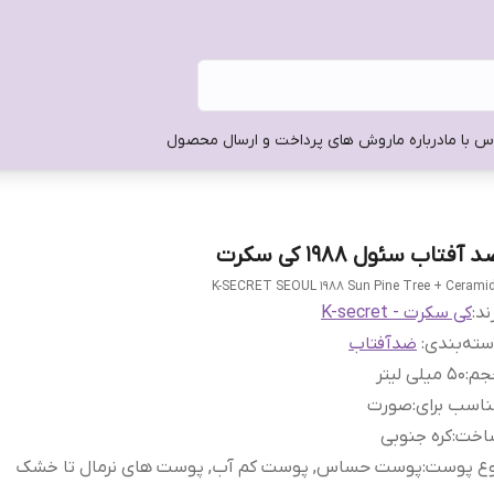
س با ما
درباره ما
روش های پرداخت و ارسال محصول
 آفتاب سئول 1988 کی سکرت
K-SECRET SEOUL 1988 Sun Pine Tree + Cerami
ند:
کی سکرت - K-secret
ته‌بندی
:
ضدآفتاب
جم
:
50 میلی لیتر
اسب برای
:
صورت
اخت
:
کره جنوبی
وع پوست
:
پوست حساس, پوست کم آب, پوست‌ های نرمال تا خشک