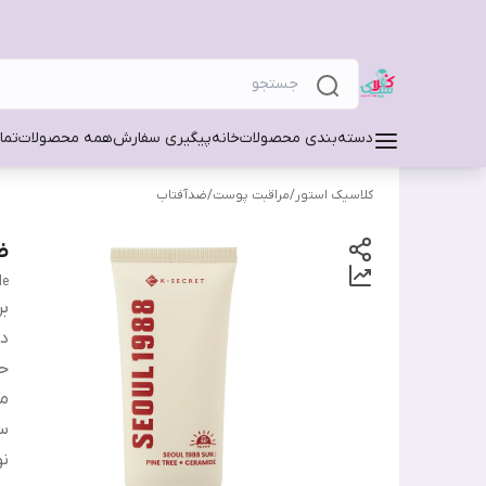
دسته‌بندی محصولات
خانه
پیگیری سفارش
همه محصولات
تما
کلاسیک استور
/
مراقبت پوست
/
ضدآفتاب
ضد
de
بر
دس
ح
من
س
ن