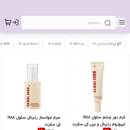
پربازدیدترین
برندها
قیمت
دسته‌بندی
فقط م
کرم دور چشم سئول 1988
سرم جوانساز رتینال سئول 1988
لیپوزوم رتینال و بین کی سکرت
کی سکرت