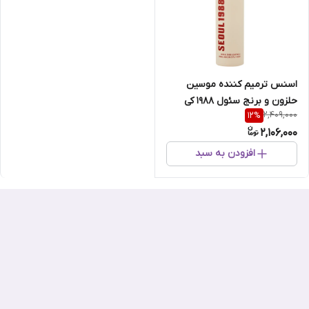
اسنس ترمیم کننده موسین
حلزون و برنج سئول 1988 کی
2,409,000
12
%
سکرت
2,106,000
افزودن به سبد