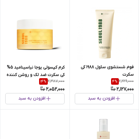
فوم شستشوی سئول 1988 کی
کرم کپسولی یوجا نیاسینامید 5%
سکرت
کی سکرت ضد لک و روشن کننده
2,387,000
2,229,000
14
%
4
%
پوست
2,052,000
2,127,000
افزودن به سبد
افزودن به سبد