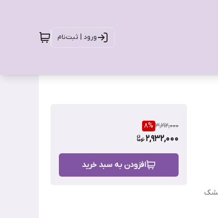
ورود | ثبت‌نام
8
%
3,212,000
2,932,000
افزودن به سبد خرید
خشک