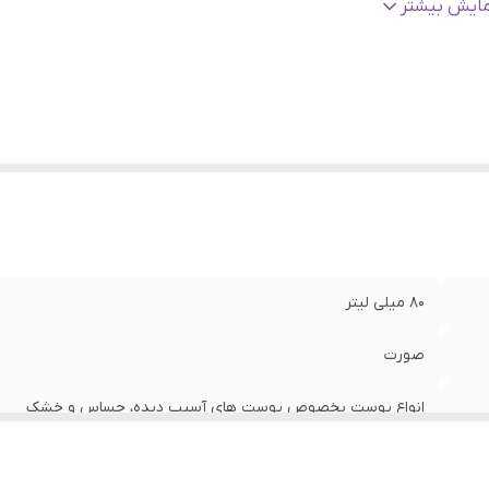
الت کالا
:
اصلی
مایش بیشتر
ریخ انقضا
:
2028/02
اخت
:
کره جنوبی
ژگی
:
آبرسان و مرطوب کننده قوی پوست، تسکین دهنده، ضدالتهاب و 
تقویت کننده سد دفاعی و رطوبتی پوست، ترمیم کننده
۸۰ میلی لیتر
صورت
انواع پوست بخصوص پوست های آسیب دیده، حساس و خشک
زنانه، مردانه