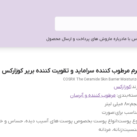
س با ما
درباره ما
روش های پرداخت و ارسال محصول
رم مرطوب کننده سراماید و تقویت کننده بریر کوزارکس
COSRX The Ceramide Skin Barrier Moisturiz
ند:
کوزارکس
ته‌بندی
:
مرطوب کننده و آبرسان
جم
:
۸۰ میلی لیتر
اسب برای
:
صورت
وع پوست
:
انواع پوست بخصوص پوست های آسیب دیده، حساس و 
نسیت
:
زنانه، مردانه