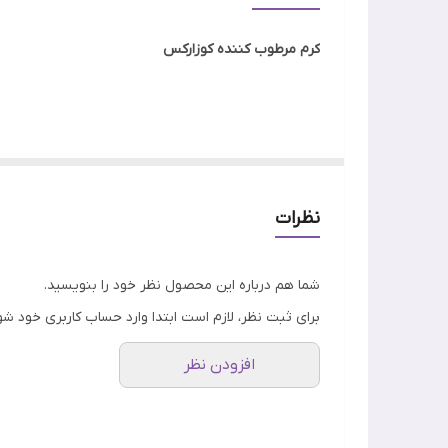
اصالت کالا
کرم مرطوب کننده کوزارکس
تاریخ انقضا
ساخت
در دنیای امروز که پوست به‌طور مداوم در معرض عوامل 
ویژگی
معتبر، نام
کوزارکس (Cosrx)
به عنوان یک برند درمان‌محو
و ترکیبات تسکین‌دهنده، که نه‌تنها رطوبت را تأمین می‌
نظرات
شما هم درباره این محصول نظر خود را بنویسید.
برای ثبت نظر، لازم است ابتدا وارد حساب کاربری خود شو
افزودن نظر