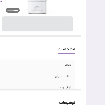
اص
ن
تا
س
وی
مشخصات
حجم
مناسب برای
نوع پوست
جنسیت
توضیحات