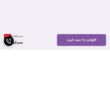
ویژگی های بادی اسپلش بث اند بادی ورکز Warm Vanilla Sugar
برند بث اند بادی ورکز (Bath & body works)
کشور مبدا برند آمریکا
2,721,000
22
%
افزودن به سبد خرید
حجم 236 میلی لیتر
2,106,000
مناسب برای انواع پوست
رایحه ای گرم و شیرین
انتخابی مناسب برای استفاده روزانه
قرار گرفتن در گروه بویایی شرقی وانیلی
انتخابی مناسب برای خانم‌ های خوش سلیقه
ماندگاری بالا و پخش بوی ملایم
برگشت به بالا
انتخابی مناسب برای پاییز و زمستان
جلوگیری از تعریق بیش از حد بدن