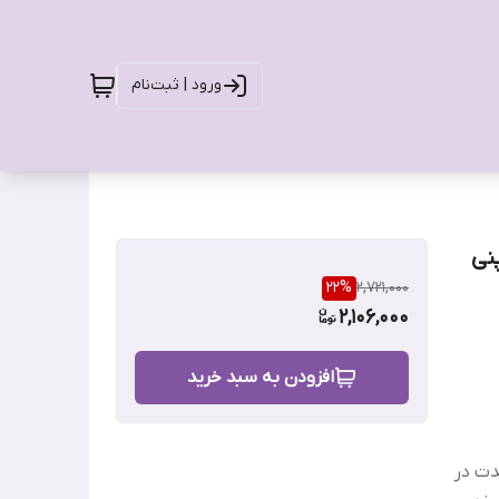
ورود | ثبت‌نام
نی
22
%
2,721,000
2,106,000
افزودن به سبد خرید
دت در