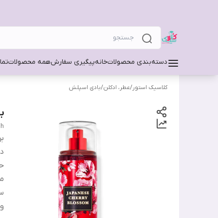
دسته‌بندی محصولات
خانه
پیگیری سفارش
همه محصولات
تما
کلاسیک استور
/
عطر، ادکلن
/
بادی اسپلش
ب
sh
بر
دس
ح
من
س
وی