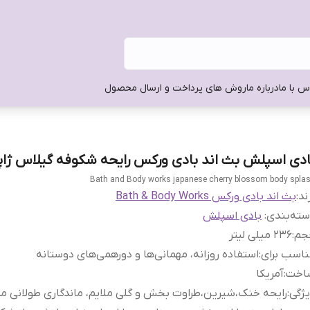
س با ما
درباره ما
روش های پرداخت و ارسال محصول
ادی اسپلش بث اند بادی ورکس رایحه شکوفه گیلاس ژاپ
Bath and Body works japanese cherry blossom body spla
ند:
بث اند بادی ورکس Bath & Body Works
ته‌بندی
:
بادی اسپلش
جم
:
236 میلی لیتر
اسب برای
:
استفاده روزانه، مهمانی‌ها و دورهمی‌های دوستانه
اخت
:
آمریکا
ژگی
:
رایحه خنک،شیرین،طراوت بخش و گلی ملایم، ماندگاری طولانی م