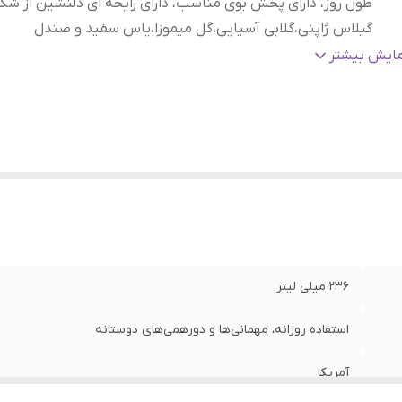
طول روز، دارای پخش بوی مناسب، دارای رایحه ای دلنشین از شک
گیلاس ژاپنی،گلابی آسیایی،گل میموزا،یاس سفید و صندل
الت کالا
:
اصلی
مایش بیشتر
نسیت
:
آقایان, خانم‌ها
236 میلی لیتر
استفاده روزانه، مهمانی‌ها و دورهمی‌های دوستانه
آمریکا