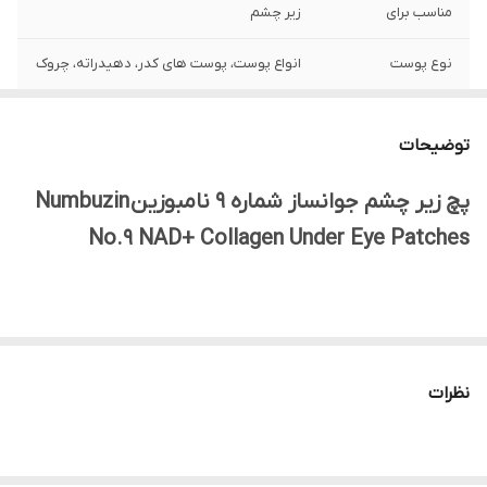
مناسب برای
زیر چشم
نوع پوست
انواع پوست، پوست های کدر، دهیدراته، چروک
ساخت
کره جنوبی
توضیحات
تاریخ انقضا
2028
پچ‌ زیر چشم جوانساز شماره 9 نامبوزین Numbuzin
جنسیت
زنانه، مردانه
No.9 NAD+ Collagen Under Eye Patches
ویژگی
آبرسان، مرطوب کننده، ضد لک و تیرگی، روشن
کننده، آنتی اکسیدان قوی، ضد چروک و
جوانساز، خنک کننده، ترمیم کننده، کلاژن ساز
پچ‌ زیر چشم جوانساز شماره 9 نامبوزین
Numbuzin No.9 NAD+
اصالت کالا
اورجینال با تضمین اصالت
Collagen Under Eye Patches
یک محصول تخصصی از
برند
نظرات
کره‌ای نامبوزین (Numbuzin)
هستند که به طور خاص برای مراقبت از
ناحیه حساس و ظریف زیر چشم طراحی شده‌اند. این پچ‌ها با هدف
اصلی
کاهش چین و چروک، افزایش استحکام پوست، کاهش پف و تیرگی
،