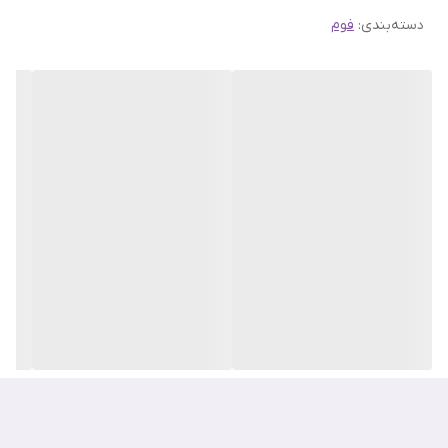
دسته‌بندی
:
فوم
این شوینده با ترکیب فعال و سه‌گانه خود، فرآیند محو کردن لک‌ها را از
همان مرحله شستشو آغاز می‌کند.