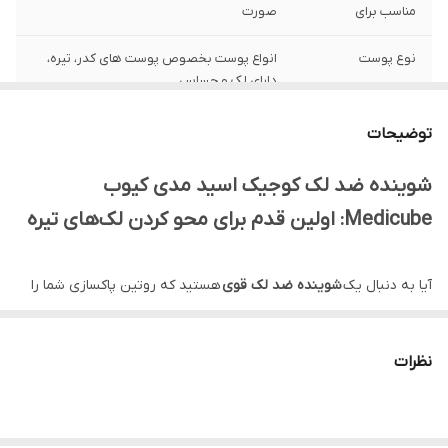
مناسب برای
صورت
نوع پوست
انواع پوست بخصوص پوست های کدر، تیره،
دارای لک و حساس
ساخت
کره جنوبی
توضیحات
ویژگی
ضد لک و تیرگی، تسکین دهنده، روشن کننده،
شوینده ضد لک کوجیک اسید مدی کیوب
ضدالتهاب، ترمیم و تقویت سد دفاعی و
Medicube: اولین قدم برای محو کردن لک‌های تیره
رطوبتی پوست، لایه بردار ملایم پوست، ضد
جوش
آیا به دنبال یک
شوینده ضد لک قوی
هستید که روتین پاکسازی شما را
اصالت کالا
اورجینال با تضمین اصالت
به یک درمان روشن‌کننده تبدیل کند؟
شوینده ضد لک کوجیک اسید
جنسیت
زنانه، مردانه
مدی کیوب (Medicube – Kojic Acid Turmeric Toning
نظرات
Cleanser)
محصولی نوآورانه از کره است که با هدف قرار دادن لک‌های
تاریخ انقضا
2027/12
تیره، هایپرپیگمانتاسیون و ناهمواری رنگ پوست طراحی شده است.