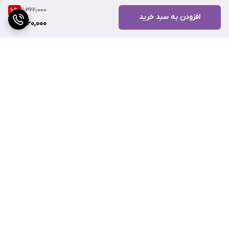
2,322,000
6
%
پوست، آن را کاملاً تمیز می‌کند.
افزودن به سبد خرید
2,160,000
تست شده بالینی:
این
شوینده ضد لک کوجیک اسید
توسط متخصصان
پوست آزمایش شده و برای استفاده روزانه، حتی برای پوست‌های
حساس و مستعد آکنه، مناسب است.
برگشت به بالا
ارسال ویژه
پشتیبانی ۲۴ ساعته