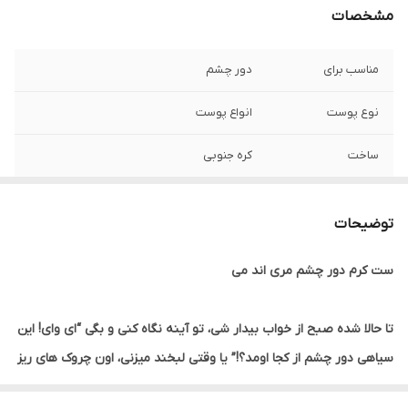
مشخصات
مناسب برای
دور چشم
نوع پوست
انواع پوست
ساخت
کره جنوبی
تاریخ انقضا
2028/06
توضیحات
جنسیت
زنانه، مردانه
ست کرم دور چشم مری اند می
ویژگی
آبرسان، مرطوب کننده، ضد لک، ضد چین و
چروک، روشن کننده، ضد آکنه، ضد تیرگی،
مسدود کننده ملانین، آنتی اکسیدان
تا حالا شده صبح از خواب بیدار شی، تو آینه نگاه کنی و بگی “ای وای! این
سیاهی دور چشم از کجا اومد؟!” یا وقتی لبخند میزنی، اون چروک‌ های ریز
اصالت کالا
اورجینال با تضمین اصالت
گوشه چشم اذیتت کنن؟
اگه تو هم مثل خیلی از ما دنبال یه راه‌ حل