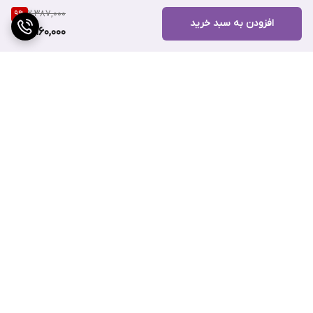
2,387,000
9
%
مهمی دارد. نیاسینامید با کاهش قرمزی، تنظیم سبوم، کوچک تر نشان
افزودن به سبد خرید
2,160,000
دادن منافذ و بهبود بافت پوست باعث می شود فرآیند روشن شدن
پوست بدون ایجاد ضعف و التهاب انجام شود و پوست شاداب تر و
یکنواخت تر به نظر برسد.
ترانگزامیک اسید 2.5%:
با تمرکز بر مهار مسیر های تولید ملانین، به
کاهش لک های تیره، روشن تر شدن پوست و یکنواخت شدن رنگ آن
برگشت به بالا
کمک می کند. این ماده به ویژه برای لک های ناشی از آفتاب، جای
جوش و تغییرات هورمونی بسیار کاربردی است و در عین حال ملایم و
ایمن برای استفاده روزانه محسوب می شود.
گلوتاتیون:
آنتی اکسیدانی قدرتمند که با مقابله با رادیکال های آزاد، از
ارسال ویژه
پشتیبانی ۲۴ ساعته
پوست در برابر تیرگی، کدری و آسیب های محیطی محافظت می کند.
این ترکیب به افزایش شفافیت، درخشش طبیعی و ظاهر شاداب