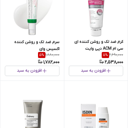
کرم ضد لک و روشن کننده ای
سرم ضد لک و روشن کننده
سی ام ACM دپی وایت
اکسیس وای
1,880,000
2,690,000
5
%
5
%
1,782,000
2,538,000
افزودن به سبد
افزودن به سبد