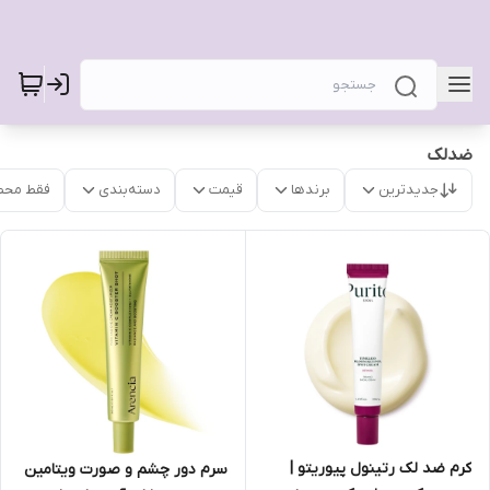
ضدلک
جدیدترین
برندها
قیمت
دسته‌بندی
فقط محص
کرم ضد لک رتینول پیوریتو |
سرم دور چشم و صورت ویتامین