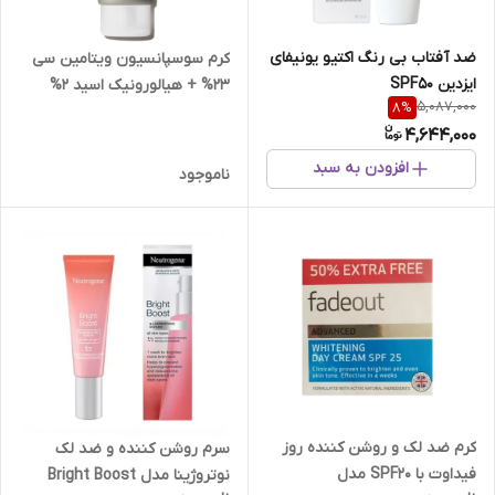
ضد آفتاب بی رنگ اکتیو یونیفای
کرم سوسپانسیون ویتامین سی
ایزدین SPF50
23% + هیالورونیک اسید 2%
5,087,000
8
%
اوردینری حجم 30 میل
4,644,000
افزودن به سبد
ناموجود
کرم ضد لک و روشن کننده روز
سرم روشن کننده و ضد لک
فیداوت با SPF20 مدل
نوتروژینا مدل Bright Boost