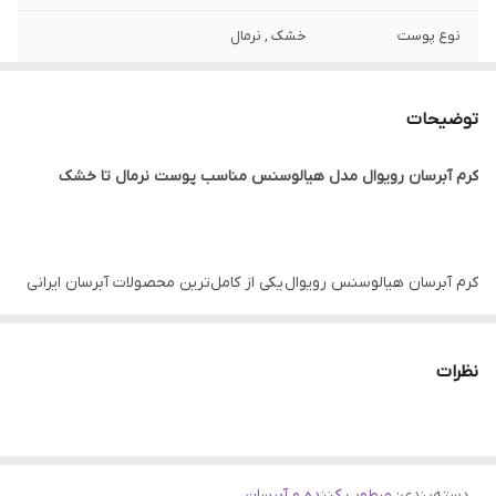
نوع پوست
خشک , نرمال
ساخت
ایران
توضیحات
تاریخ انقضا
1407/10
کرم آبرسان رویوال مدل هیالوسنس مناسب پوست نرمال تا خشک
جنسیت
آقایان , بانوان
ویژگی
آبرسانی عمقی و ماندگار تا ۲۴ ساعت، تقویت
سد دفاعی پوست و کاهش تبخیر آب، نرم‌کننده
کرم آبرسان هیالوسنس رویوال یکی از کامل‌ترین محصولات آبرسان ایرانی
و تسکین‌دهنده پوست خشک و حساس، دارای
است که با الهام از فرمولاسیون‌های کره‌ای، برای تأمین
خاصیت ضدچروک و ضدپیری ملایم
رطوبت عمیق
پوست و حفظ شادابی
در طول روز طراحی شده است. این کرم مخصوص
اصالت کالا
اصلی
نظرات
پوست‌های
نرمال تا خشک
است و با ساختاری سبک، جذب سریع و ترکیبات
ترمیم‌کننده، بدون ایجاد سنگینی، حس
نرمی و لطافت
ماندگاری روی
پوست باقی می‌گذارد.
دسته‌بندی
:
مرطوب کننده و آبرسان