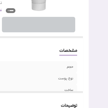
تا
ج
ن
وی
اص
مشخصات
حجم
نوع پوست
ساخت
تاریخ انقضا
توضیحات