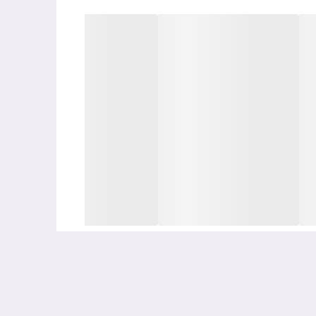
(آبرسان و حجیم‌کننده ظاهری) و آنتی‌اکسیدان‌ها مانند ویتامین C و E نیز استفاده شده تا رادیکال‌های آزاد ناشی از
ره کرده‌اند، که برای پوست‌های حساس خبر خوبی
هستید که علاوه‌بر محافظت، به روشن‌تر و یکدست‌تر شدن پوست هم کمک کند، Lumisense رویوال گزینه‌ای