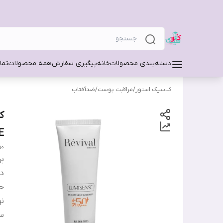
دسته‌بندی محصولات
خانه
پیگیری سفارش
همه محصولات
تما
کلاسیک استور
/
مراقبت پوست
/
ضدآفتاب
E
50
بر
دس
ح
ن
س