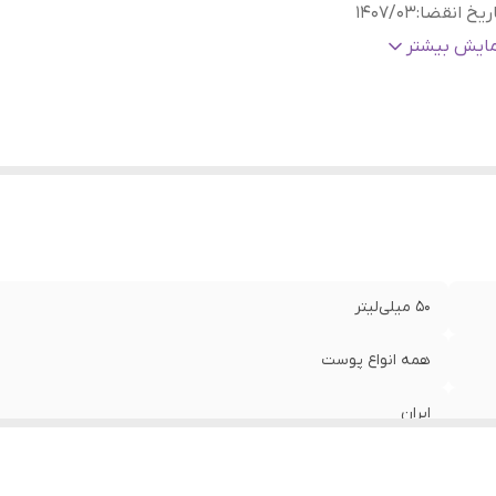
ریخ انقضا
:
1407/03
نسیت
:
آقایان , بانوان
مایش بیشتر
ژگی
:
+spf50 و +++PA با محافظت گسترده در برابر /UVB
نامرئی روی پوست، بدون سفیدی یا ماسیدگی، مناسب زیر آرایش
روشن‌کننده ملایم و تدریجی با آلفا آربوتین، نیاسینامید و عصاره
شیرین‌بیان، آبرسانی سبک با هیالورونیک اسید، بدون حس چربی
الت کالا
:
اصلی
50 میلی‌لیتر
همه انواع پوست
ایران
1407/03