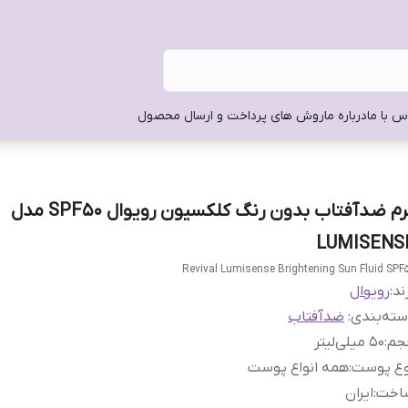
س با ما
درباره ما
روش های پرداخت و ارسال محصول
کرم ضدآفتاب بدون رنگ کلکسیون رویوال SPF50 مدل
LUMISENS
Revival Lumisense Brightening Sun Fluid SPF
ند:
رویوال
ته‌بندی
:
ضدآفتاب
جم
:
50 میلی‌لیتر
وع پوست
:
همه انواع پوست
اخت
:
ایران