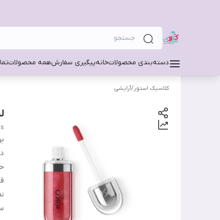
دسته‌بندی محصولات
خانه
پیگیری سفارش
همه محصولات
تما
کلاسیک استور
/
آرایشی
لی
ss
بر
دس
ح
قا
نم
س