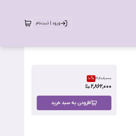
ورود | ثبت‌نام
10
%
3,208,000
2,862,000
افزودن به سبد خرید