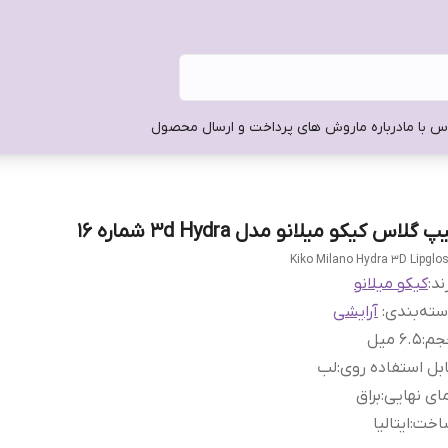
س با ما
درباره ما
روش های پرداخت و ارسال محصول
پ گلاس کیکو میلانو مدل 3d Hydra شماره 16
Kiko Milano Hydra 3D Lipglo
ند:
کیکو میلانو
ته‌بندی
:
آرایشی
جم
:
۶.۵ میل
بل استفاده روی
:
لب
ای نهایی
:
براق
اخت
:
ایتالیا