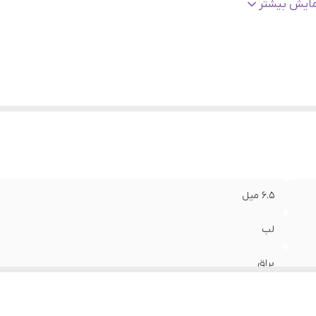
نگ
:
10،16،17،22،32،33،35
مایش بیشتر
ژگی
:
مناسب آرایش روزانه و مجلسی، ایده‌آل برای میکاپ‌های نچرال، گ
گلام، عدم ایجاد خطوط یا جمع شدن در اطراف لب، ظاهر سالم و ش
برای لب‌ها، مناسب انواع تناژ پوستی
الت کالا
:
اورجینال با تضمین اصالت
۶.۵ میل
لب
براق
ایتالیا