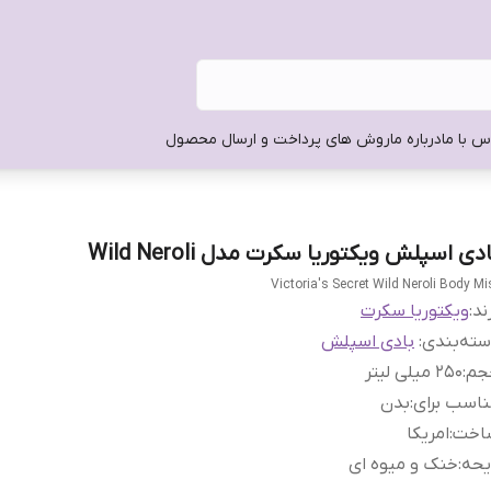
س با ما
درباره ما
روش های پرداخت و ارسال محصول
دی اسپلش ویکتوریا سکرت مدل Wild Neroli
Victoria's Secret Wild Neroli Body Mi
ند:
ویکتوریا سکرت
ته‌بندی
:
بادی اسپلش
جم
:
250 میلی لیتر
اسب برای
:
بدن
اخت
:
امریکا
یحه
:
خنک و میوه ای