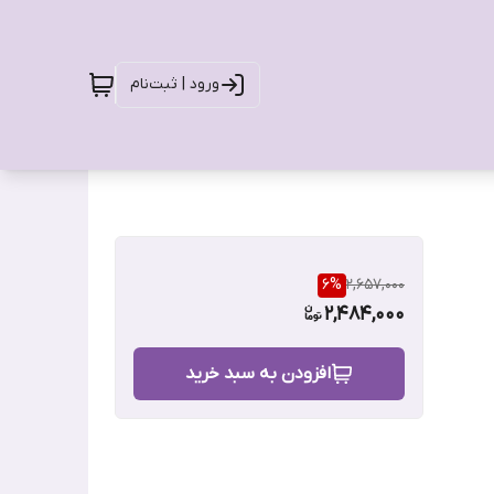
ورود | ثبت‌نام
6
%
2,657,000
2,484,000
افزودن به سبد خرید