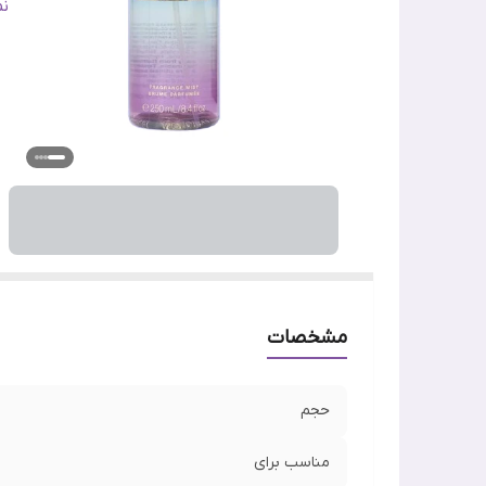
ج
ن
ف
ما
وی
اص
مشخصات
حجم
مناسب برای