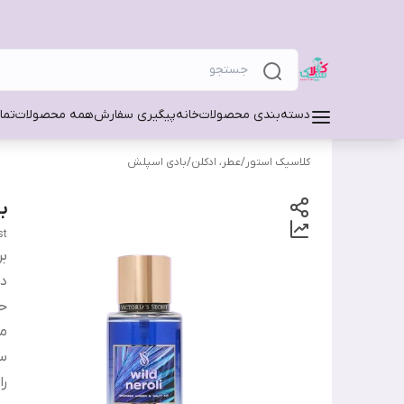
دسته‌بندی محصولات
خانه
پیگیری سفارش
همه محصولات
تما
کلاسیک استور
/
عطر، ادکلن
/
بادی اسپلش
با
st
بر
دس
ح
من
س
را