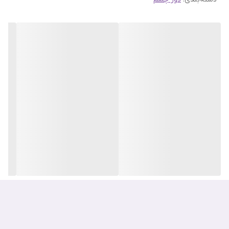
نکته قابل توجه درباره این محصول این است که پچ حلزون کوزارکس
فقط مخصوص چشم نبوده و از آن می توان برای
خط خنده و خطوط
پیشانی
نیز به منظور جلوگیری از ایجاد چین و چروک استفاده کرد.