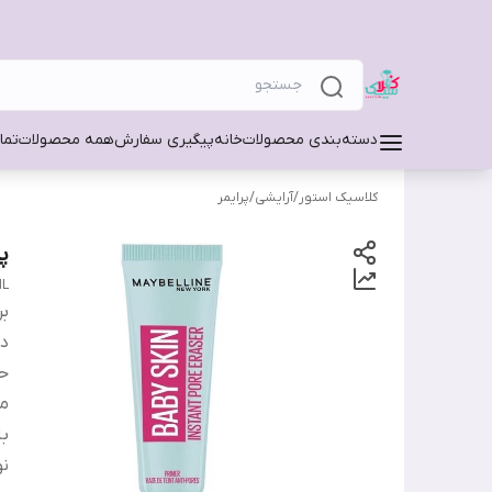
دسته‌بندی محصولات
خانه
پیگیری سفارش
همه محصولات
تما
کلاسیک استور
/
آرایشی
/
پرایمر
پ
ML
بر
دس
ح
من
ب
ن