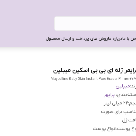
س با ما
درباره ما
روش های پرداخت و ارسال محصول
رایمر ژله ای بی بی اسکین میبلین
Maybelline Baby Skin Instant Pore Eraser Primer-20
ند:
میبلین
ته‌بندی
:
پرایمر
جم
:
22 میلی لیتر
اسب برای
:
صورت
افت
:
ژل
وع پوست
:
انواع پوست