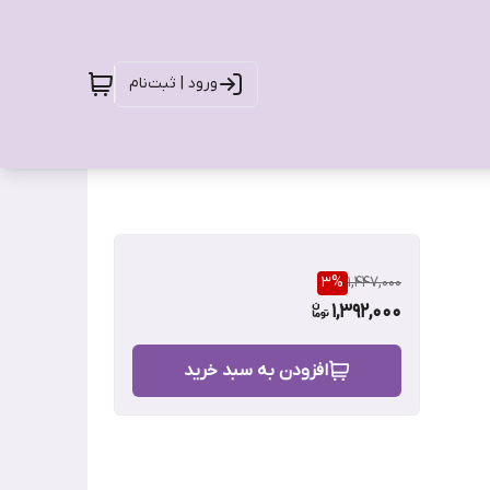
ورود | ثبت‌نام
3
%
1,447,000
1,392,000
افزودن به سبد خرید