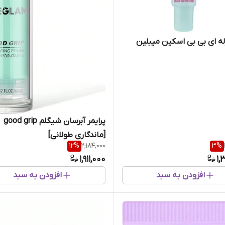
ژله ای بی بی اسکین میبلین
پرایمر آبرسان شیگلم good grip
[ماندگاری طولانی]
12
%
2,184,000
3
%
1,911,000
1,
افزودن به سبد
افزودن به سبد