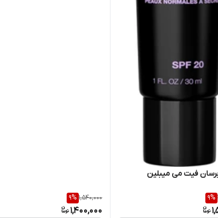
آبرسان فیت می میبلین
9
%
1,540,000
9
%
1,400,000
1