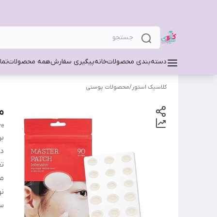
دسته‌بندی محصولات
خانه
پیگیری سفارش
همه محصولات
تما
کلاسیک استور
/
محصولات پوستی
م
ve
بر
دس
تع
من
ن
س