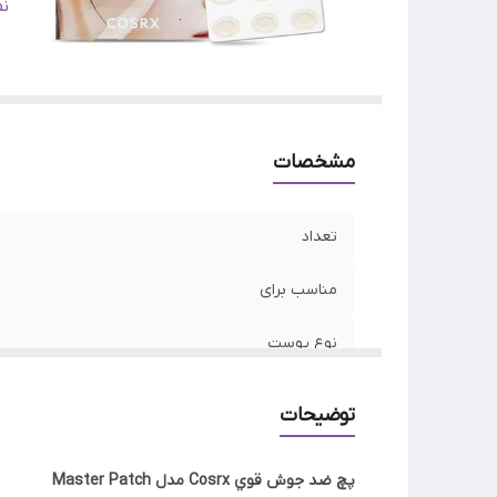
تا
ن
ج
وی
اص
مشخصات
تعداد
مناسب برای
نوع پوست
ساخت
توضیحات
تاریخ انقضا
پچ ضد جوش قوي Cosrx مدل Master Patch