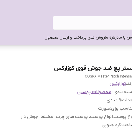
س با ما
درباره ما
روش های پرداخت و ارسال محصول
ستر پچ ضد جوش قوی کوزارکس
COSRX Master Patch Intensi
ند:
کوزارکس
ته‌بندی
:
محصولات پوستی
داد
:
90 عددی
اسب برای
:
صورت
وع پوست
:
انواع پوست، پوست های چرب، مختلط، جوش دار
اخت
:
کره جنوبی