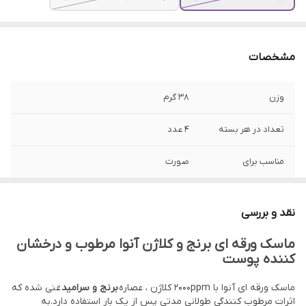
مشخصات
وزن
38 گرم
تعداد در هر بسته
4 عدد
مناسب برای
صورت
نوع پوست
انواع پوست، پوست های کدر، دهیدراته و
خسته
نقد و بررسی
ساخت
کره جنوبی
ماسک ورقه ای برنج و کلاژن آنوا مرطوب و درخشان
کننده پوست
تاریخ انقضا
2028
ماسک ورقه ای آنوا با 2000ppm کلاژن ، عصاره
برنج و سرامید
غنی شده که
اثرات مرطوب کنندگی طولانی مدتی پس از یک بار استفاده دارد.به
جنسیت
زنانه، مردانه