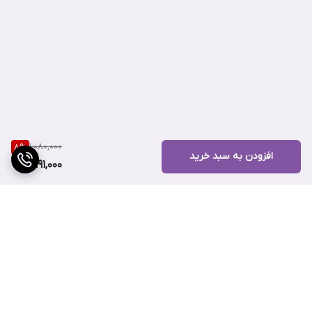
چسبندگی ایده‌آل با پوست، جذب مواد فعا را به حداکثر می‌رساند. با هر
بار استفاده، شاهد تغذیه و رطوبت‌رسانی بی‌نظیر پوست خود خواهید
بود. این ماسک، راز داشتن
پوست شفاف و درخشان
به سبک کره‌ای است.
1,080,000
8
%
افزودن به سبد خرید
991,000
برگشت به بالا