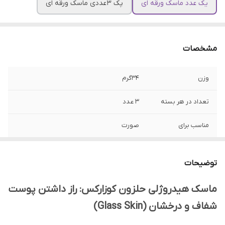
یک عدد ماسک ورقه ای
پک 3 عددی ماسک ورقه ای
مشخصات
وزن
34گرم
تعداد در هر بسته
3 عدد
مناسب برای
صورت
نوع پوست
انواع پوست
توضیحات
ساخت
کره جنوبی
ماسک هیدروژلی حلزون کوزارکس: راز داشتن پوست
تاریخ انقضا
2027
شفاف و درخشان (Glass Skin)
ویژگی
آبرسانی عمقی، ترمیم کننده، افزایش خاصیت