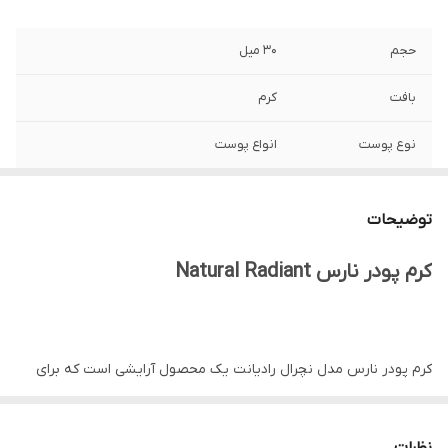
حجم
۳۰ میل
بافت
کرم
نوع پوست
انواع پوست
مناسب برای
آرایش صورت
توضیحات
مواد تشکیل دهنده
رنگدانه‌های غنی
اصلی
کرم پودر نارس Natural Radiant
ساخت
آمریکا
میزان پوشش
کامل (فول کاور), عالی
کرم پودر نارس مدل نچرال رادیانت یک محصول آرایشی است که برای
پوشش پوست صورت و همچنین افزایش روشنایی طبیعی پوست تولید
ماندگاری
عالی
شده است. این کرم پودر با ترکیبی از عصاره های گیاهی و عناصر معدنی