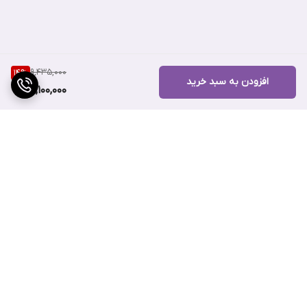
فواید کرم پودر
Natural Radiant
از برند نارس
9,435,000
14
%
افزودن به سبد خرید
8,100,000
ماندگاری 16 ساعته
این کرم پودر تا 16 ساعت در برابر محو شدن، انتقال به لباس، تعریق و
رطوبت مقاوم است. در طول روز ثابت مانده و پوست را شاداب و سرزنده
نشان می‌ دهد.
برگشت به بالا
تقویت ‌کننده پوست
حاوی عصاره ‌های طبیعی تمشک، هندوانه و سیب است که به بهبود
انعطاف ‌پذیری پوست کمک می ‌کنند. این ترکیبات باعث یکدست و صاف